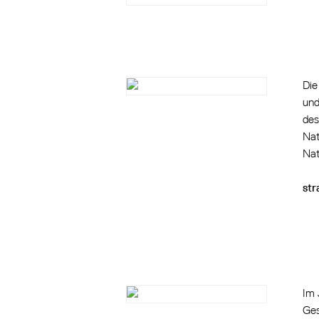
Die
und
des
Nat
Nat
str
Im 
Ges