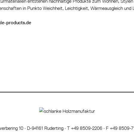
urmaterialien entstehen nachhaltige Produkte zum Wohnen, Stylen
enschaften in Punkto Weichheit, Leichtigkeit, Wärmeausgleich und La
le-products.de
erbering 10
·
D-94161 Ruderting
·
T +49 8509-2206
·
F +49 8509-7