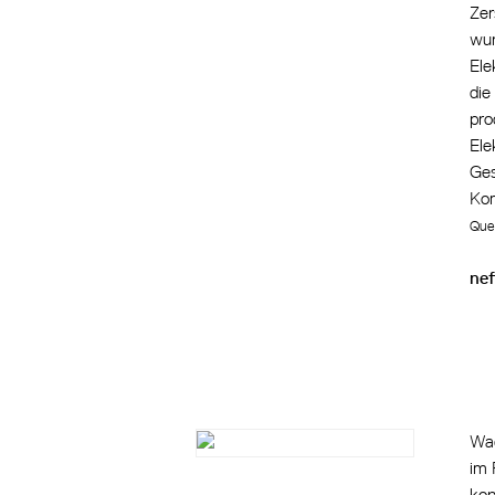
Zer
wur
Ele
die
pro
Ele
Ges
Kom
Quel
ne
Wag
im 
kon