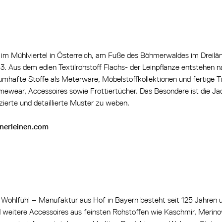
 im Mühlviertel in Österreich, am Fuße des Böhmerwaldes im Dreilä
3. Aus dem edlen Textilrohstoff Flachs- der Leinpflanze entstehen 
umhafte Stoffe als Meterware, Möbelstoffkollektionen und fertige 
ewear, Accessoires sowie Frottiertücher. Das Besondere ist die J
zierte und detaillierte Muster zu weben.
tnerleinen.com
 Wohlfühl – Manufaktur aus Hof in Bayern besteht seit 125 Jahren un
 weitere Accessoires aus feinsten Rohstoffen wie Kaschmir, Merino