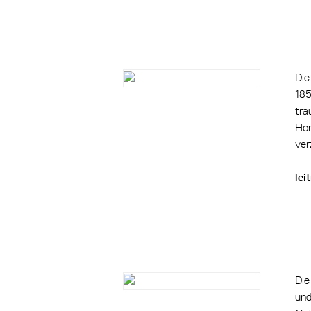
Die
185
tra
Hom
ver
lei
Die
und