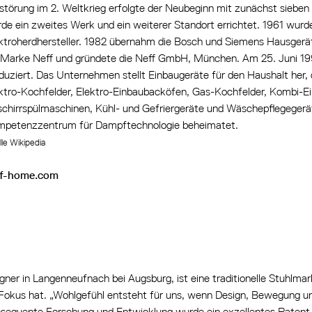
störung im 2. Weltkrieg erfolgte der Neubeginn mit zunächst siebe
de ein zweites Werk und ein weiterer Standort errichtet. 1961 wur
ktroherdhersteller. 1982 übernahm die Bosch und Siemens Hausg
 Marke Neff und gründete die Neff GmbH, München. Am 25. Juni 199
duziert. Das Unternehmen stellt Einbaugeräte für den Haushalt her,
ktro-Kochfelder, Elektro-Einbaubacköfen, Gas-Kochfelder, Kombi-E
chirrspülmaschinen, Kühl- und Gefriergeräte und Wäschepflegegerät
petenzzentrum für Dampftechnologie beheimatet.
le Wikipedia
ff-home.com
ner in Langenneufnach bei Augsburg, ist eine traditionelle Stuhlma
Fokus hat. „Wohlgefühl entsteht für uns, wenn Design, Bewegung un
sequente Forschung und Entwicklung wurde ein exzellentes Patent