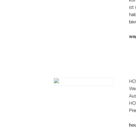
ist
hab
bew
wag
HOU
Wer
Aus
HOU
Pre
ho