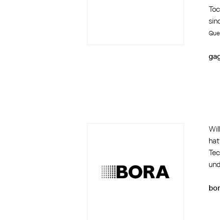
Toc
sin
Quel
ga
Wil
hat
Tec
und
bo