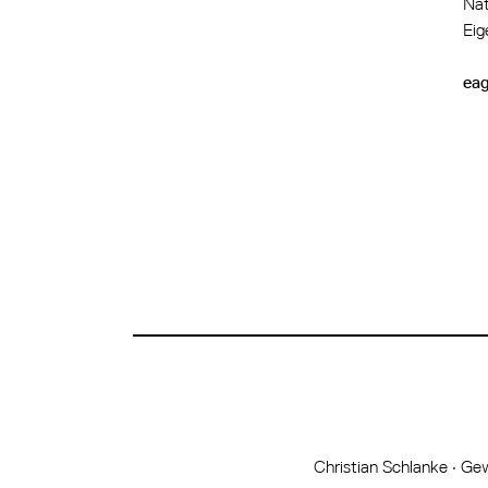
Nat
Eig
eag
Christian Schlanke
·
Gew