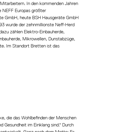
n Mitarbeitern. In den kommenden Jahren
de NEFF Europas größter
eräte GmbH, heute BSH Hausgeräte GmbH
3 wurde der zehnmillionste Neff-Herd
 dazu zählen Elektro-Einbauherde,
inbauherde, Mikrowellen, Dunstabzüge,
e. Im Standort Bretten ist das
rke, die das Wohlbefinden der Menschen
d Gesundheit im Einklang sind.“ Durch
 entwickelt. Ganz nach dem Motto: Es